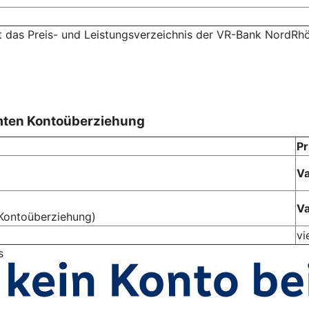
lt das Preis- und Leistungsverzeichnis der VR-Bank NordRh
mten Kontoüberziehung
Pr
Va
Va
Kontoüberziehung)
vi
s