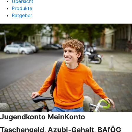
Übersicht
Produkte
Ratgeber
Jugendkonto MeinKonto
Taschengeld, Azubi-Gehalt, BAfÖG