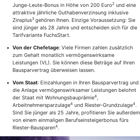
2
Junge-Leute-Bonus in Höhe von 200 Euro
und eine
attraktive jährliche Guthabenverzinsung inklusive
3
Zinsplus
gehören Ihnen. Einzige Voraussetzung: Sie
sind jünger als 28 Jahre und entscheiden sich für die
Tarifvariante FuchsStart.
Von der Chefetage
:
Viele Firmen zahlen zusätzlich
zum Gehalt monatlich vermögenswirksame
Leistungen (VL). Sie können diese Beträge auf Ihren
Bausparvertrag überweisen lassen.
Vom Staat
: Einzahlungen in Ihren Bausparvertrag und
die Anlage vermögenswirksamer Leistungen belohnt
4
der Staat mit Wohnungsbauprämie
,
4
4
Arbeitnehmersparzulage
und Riester-Grundzulage
.
Sind Sie jünger als 25 Jahre, profitieren Sie außerdem
von einem einmaligen Berufseinsteigerbonus fürs
4
Riester-Bausparen
.