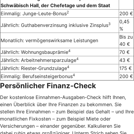
Schwäbisch Hall, der Chefetage und dem Staat
2
Einmalig: Junge-Leute-Bonus
200 €
0,45
3
Jährlich: Guthabenverzinsung inklusive Zinsplus
%
Bis zu
Monatlich: vermögenswirksame Leistungen
40 €
4
Jährlich: Wohnungsbauprämie
70 €
4
Jährlich: Arbeitnehmersparzulage
43 €
4
Jährlich: Riester-Grundzulage
175 €
4
Einmalig: Berufseinsteigerbonus
200 €
Persönlicher Finanz-Check
Der kostenlose Einnahmen-Ausgaben-Check hilft Ihnen,
einen Überblick über Ihre Finanzen zu bekommen. Sie
stellen Ihre Einnahmen – zum Beispiel das Gehalt – und Ihre
monatlichen Fixkosten – zum Beispiel Miete oder
Versicherungen – einander gegenüber. Kalkulieren Sie
dabei ruhig etwas großzügiger. Unterm Strich sehen Sie