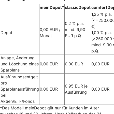
meinDepot*
classicDepot
comfortDe
1,25 % p.a.
(<=250.00
0,2 % p.a.
€)
0,00 EUR /
mind. 9,90
Depot
1,00 % p.a.
Monat
EUR p.Q.
(>250.000 
mind. 9,90 
p.Q.
Anlage, Änderung
und Löschung eines
0,00 EUR
0,00 EUR
0,00 EUR
Sparplans
Ausführungsentgelt
pro
0,95 EUR je
Sparplanausführung
0,00 EUR
0,00 EUR
Ausführung
bei
Aktien/ETF/Fonds
*Das Modell meinDepot gilt nur für Kunden im Alter
zwischen 18 und 30 Jahren. Nach Vollendung des 31.