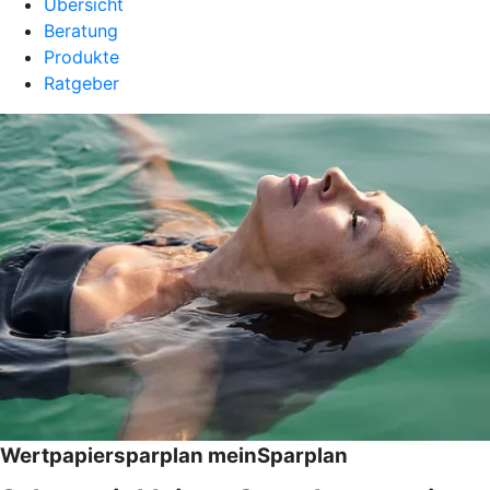
Übersicht
Beratung
Produkte
Ratgeber
Wertpapiersparplan meinSparplan