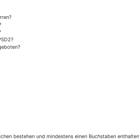
rren?
?
?
 PSD2?
geboten?
chen bestehen und mindestens einen Buchstaben enthalten. 