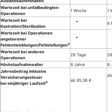
Auslandsaufenthalten
Wartezeit bei unfallbedingten
1 Woche
1 
Operationen
Wartezeit bei
6 
Kastration/Sterilisation
Wartezeit bei Operationen
angeborener
3
Fehlentwicklungen/Fehlstellungen
Wartezeit bei anderen
28 Tage
28
Operationen
Höchstaufnahmealter
8 Jahre
8 
Jahresbeitrag inklusive
ab
Versicherungssteuer
ab 95,38 €
4
bei einjähriger Laufzeit