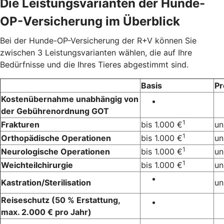
Die Leistungsvarianten der Hunde-
OP-Versicherung im Überblick
Bei der Hunde-OP-Versicherung der R+V können Sie
zwischen 3 Leistungsvarianten wählen, die auf Ihre
Bedürfnisse und die Ihres Tieres abgestimmt sind.
Basis
P
Kostenübernahme unabhängig von
der Gebührenordnung GOT
1
Frakturen
bis 1.000 €
un
1
Orthopädische Operationen
bis 1.000 €
un
1
Neurologische Operationen
bis 1.000 €
un
1
Weichteilchirurgie
bis 1.000 €
un
Kastration/Sterilisation
un
Reiseschutz (50 % Erstattung,
max. 2.000 € pro Jahr)