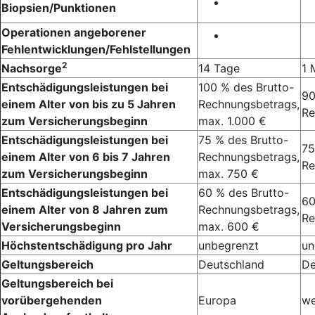
Biopsien/Punktionen
Operationen angeborener
Fehlentwicklungen/Fehlstellungen
2
Nachsorge
14 Tage
1 
Entschädigungsleistungen bei
100 % des Brutto-
90
einem Alter von bis zu 5 Jahren
Rechnungsbetrags,
Re
zum Versicherungsbeginn
max. 1.000 €
Entschädigungsleistungen bei
75 % des Brutto-
75
einem Alter von 6 bis 7 Jahren
Rechnungsbetrags,
Re
zum Versicherungsbeginn
max. 750 €
Entschädigungsleistungen bei
60 % des Brutto-
60
einem Alter von 8 Jahren zum
Rechnungsbetrags,
Re
Versicherungsbeginn
max. 600 €
Höchstentschädigung pro Jahr
unbegrenzt
un
Geltungsbereich
Deutschland
De
Geltungsbereich bei
vorübergehenden
Europa
we