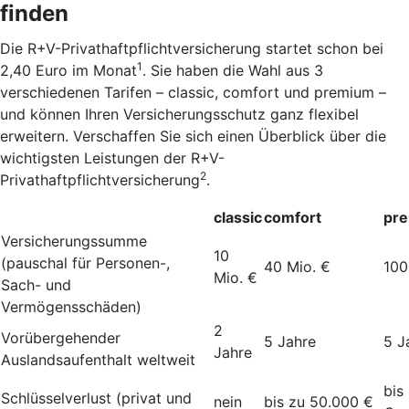
finden
Die R+V-Privathaftpflichtversicherung startet schon bei
1
2,40 Euro im Monat
. Sie haben die Wahl aus 3
verschiedenen Tarifen – classic, comfort und premium –
und können Ihren Versicherungsschutz ganz flexibel
erweitern. Verschaffen Sie sich einen Überblick über die
wichtigsten Leistungen der R+V-
2
Privathaftpflichtversicherung
.
classic
comfort
pr
Versicherungssumme
10
(pauschal für Personen-,
40 Mio. €
100
Mio. €
Sach- und
Vermögensschäden)
2
Vorübergehender
5 Jahre
5 J
Jahre
Auslandsaufenthalt weltweit
bis
Schlüsselverlust (privat und
nein
bis zu 50.000 €