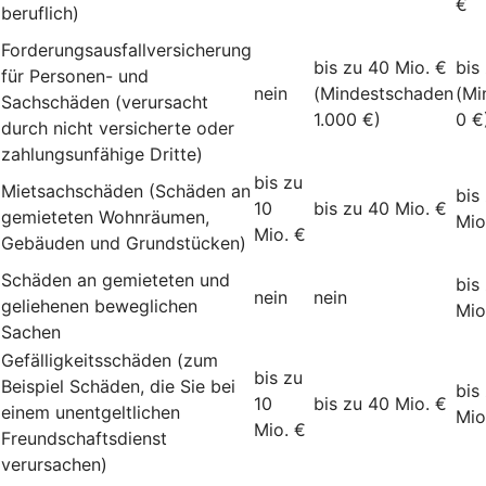
€
beruflich)
Forderungsausfallversicherung
bis zu 40 Mio. €
bis
für Personen- und
nein
(Mindestschaden
(Mi
Sachschäden (verursacht
1.000 €)
0 €
durch nicht versicherte oder
zahlungsunfähige Dritte)
bis zu
Mietsachschäden (Schäden an
bis
10
bis zu 40 Mio. €
gemieteten Wohnräumen,
Mio
Mio. €
Gebäuden und Grundstücken)
Schäden an gemieteten und
bis
nein
nein
geliehenen beweglichen
Mio
Sachen
Gefälligkeitsschäden (zum
bis zu
Beispiel Schäden, die Sie bei
bis
10
bis zu 40 Mio. €
einem unentgeltlichen
Mio
Mio. €
Freundschaftsdienst
verursachen)