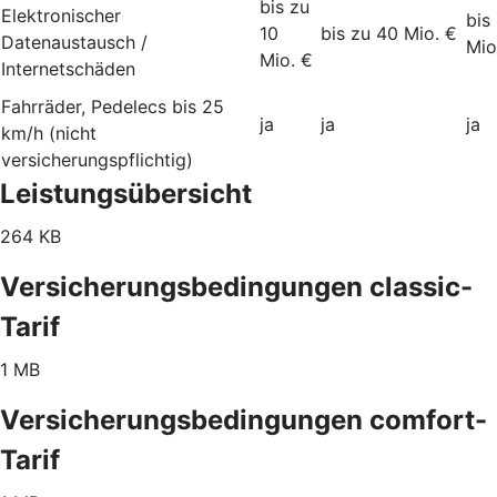
bis zu
Elektronischer
bis
10
bis zu 40 Mio. €
Datenaustausch /
Mio
Mio. €
Internetschäden
Fahrräder, Pedelecs bis 25
ja
ja
ja
km/h (nicht
versicherungspflichtig)
Leistungsübersicht
264 KB
Versicherungsbedingungen classic-
Tarif
1 MB
Versicherungsbedingungen comfort-
Tarif