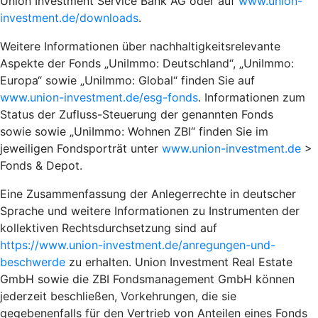
Union Investment Service Bank AG oder auf
www.union-
investment.de/downloads
.
Weitere Informationen über nachhaltigkeitsrelevante
Aspekte der Fonds „UniImmo: Deutschland“, „UniImmo:
Europa“ sowie „UniImmo: Global“ finden Sie auf
www.union-investment.de/esg-fonds
. Informationen zum
Status der Zufluss-Steuerung der genannten Fonds
sowie sowie „UniImmo: Wohnen ZBI“ finden Sie im
jeweiligen Fondsporträt unter
www.union-investment.de
>
Fonds & Depot.
Eine Zusammenfassung der Anlegerrechte in deutscher
Sprache und weitere Informationen zu Instrumenten der
kollektiven Rechtsdurchsetzung sind auf
https://www.union-investment.de/anregungen-und-
beschwerde
zu erhalten. Union Investment Real Estate
GmbH sowie die ZBI Fondsmanagement GmbH können
jederzeit beschließen, Vorkehrungen, die sie
gegebenenfalls für den Vertrieb von Anteilen eines Fonds