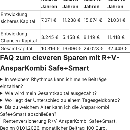
Jahren
Jahren
Jahren
Jahren
Entwicklung
7.071 €
11.238 €
15.874 €
21.031 €
sicheres Kapital
Entwicklung
3.245 €
5.458 €
8.149 €
11.418 €
Chancen-Kapital
Gesamtkapital
10.316 €
16.696 €
24.023 €
32.449 €
FAQ zum cleveren Sparen mit R+V-
AnsparKombi Safe+Smart
In welchem Rhythmus kann ich meine Beiträge
einzahlen?
Wie wird mein Gesamtkapital ausgezahlt?
Wo liegt der Unterschied zu einem Tagesgeldkonto?
Bis zu welchem Alter kann ich die AnsparKombi
Safe+Smart abschließen?
1
Rentenversicherung R+V-AnsparKombi Safe+Smart,
Beginn 01.01.2026, monatlicher Beitrag 100 Euro,