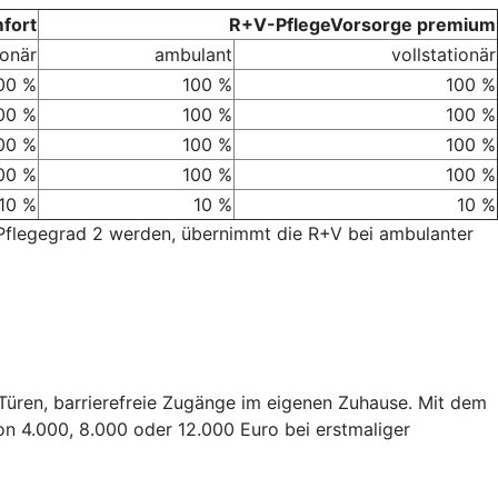
fort
R+V-PflegeVorsorge premium
ionär
ambulant
vollstationär
00 %
100 %
100 %
00 %
100 %
100 %
00 %
100 %
100 %
00 %
100 %
100 %
10 %
10 %
10 %
 Pflegegrad 2 werden, übernimmt die R+V bei ambulanter
e Türen, barrierefreie Zugänge im eigenen Zuhause. Mit dem
on 4.000, 8.000 oder 12.000 Euro bei erstmaliger