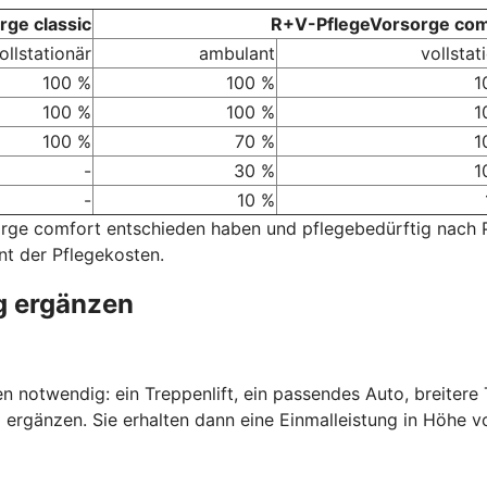
ge classic
R+V-PflegeVorsorge com
ollstationär
ambulant
vollstat
100 %
100 %
1
100 %
100 %
1
100 %
70 %
1
-
30 %
1
-
10 %
sorge comfort entschieden haben und pflegebedürftig nach
nt der Pflegekosten.
g ergänzen
nen notwendig: ein Treppenlift, ein passendes Auto, breiter
 ergänzen. Sie erhalten dann eine Einmalleistung in Höhe v